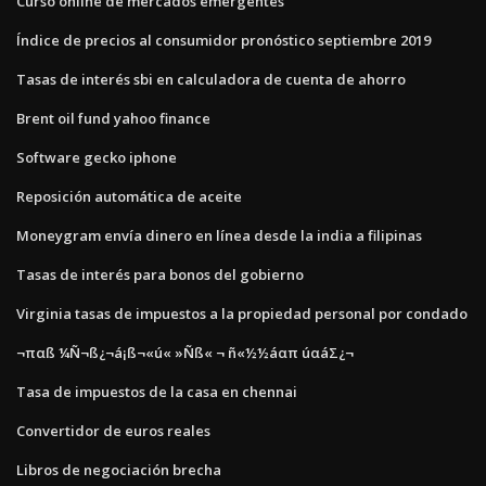
Curso online de mercados emergentes
Índice de precios al consumidor pronóstico septiembre 2019
Tasas de interés sbi en calculadora de cuenta de ahorro
Brent oil fund yahoo finance
Software gecko iphone
Reposición automática de aceite
Moneygram envía dinero en línea desde la india a filipinas
Tasas de interés para bonos del gobierno
Virginia tasas de impuestos a la propiedad personal por condado
¬παß ¼Ñ¬ß¿¬á¡ß¬«ú« »Ñß« ¬ ñ«½½áαπ úαáΣ¿¬
Tasa de impuestos de la casa en chennai
Convertidor de euros reales
Libros de negociación brecha