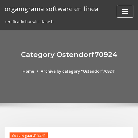
Skip
organigrama software en línea
to
content
certificado bursátil clase b
Category Ostendorf70924
Home
Archive by category "Ostendorf70924"
Beaureguard18241